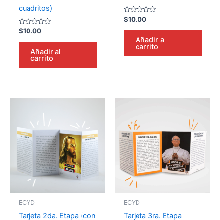
cuadritos)
Valorado
$
10.00
en
Valorado
0
$
10.00
en
de
Añadir al
0
5
carrito
de
Añadir al
5
carrito
ECYD
ECYD
Tarjeta 2da. Etapa (con
Tarjeta 3ra. Etapa