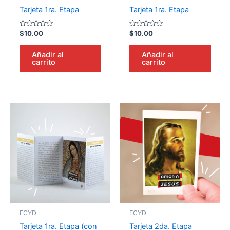
Tarjeta 1ra. Etapa
Tarjeta 1ra. Etapa
Valorado
Valorado
$
10.00
$
10.00
en
en
0
0
de
de
Añadir al
Añadir al
5
5
carrito
carrito
ECYD
ECYD
Tarjeta 1ra. Etapa (con
Tarjeta 2da. Etapa