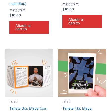
cuadritos)
Valorado
$
10.00
en
Valorado
0
$
10.00
en
de
Añadir al
0
5
carrito
de
Añadir al
5
carrito
ECYD
ECYD
Tarjeta 3ra. Etapa (con
Tarjeta 4ta. Etapa