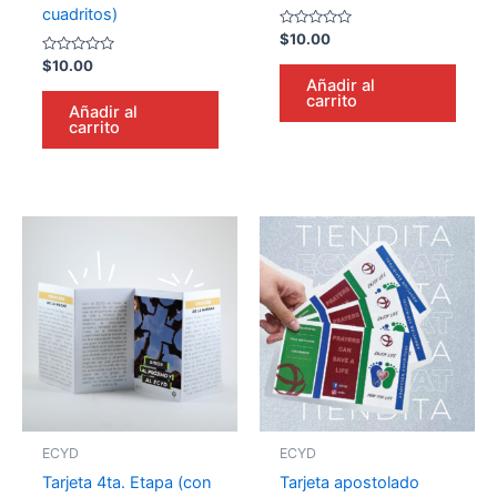
cuadritos)
Valorado
$
10.00
en
Valorado
0
$
10.00
en
de
Añadir al
0
5
carrito
de
Añadir al
5
carrito
ECYD
ECYD
Tarjeta 4ta. Etapa (con
Tarjeta apostolado