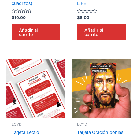
cuadritos)
LIFE
Valorado
Valorado
$
10.00
$
8.00
en
en
0
0
de
de
Añadir al
Añadir al
5
5
carrito
carrito
ECYD
ECYD
Tarjeta Lectio
Tarjeta Oración por las