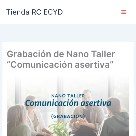
Ir
Main
Tienda RC ECYD
al
Men
contenido
Grabación de Nano Taller
“Comunicación asertiva”