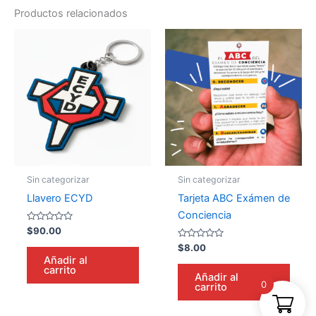
Productos relacionados
Sin categorizar
Sin categorizar
Llavero ECYD
Tarjeta ABC Exámen de
Conciencia
Valorado
$
90.00
en
0
Valorado
$
8.00
de
en
Añadir al
5
0
carrito
de
Añadir al
5
0
carrito