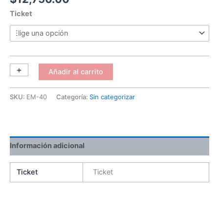
de
Ticket
julio
2026
Mérida
(Regnum
Christi)
+
-
Añadir al carrito
cantidad
SKU:
EM-40
Categoría:
Sin categorizar
Información adicional
Ticket
Ticket