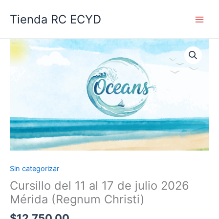
Ir
Main
Tienda RC ECYD
al
Men
contenido
Sin categorizar
Cursillo
del
Cursillo del 11 al 17 de julio 2026
11
Mérida (Regnum Christi)
al
$
12,750.00
17