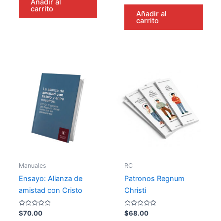
Añadir al
5
de 5
carrito
Añadir al
carrito
Manuales
RC
Ensayo: Alianza de
Patronos Regnum
amistad con Cristo
Christi
Valorado
Valorado
$
70.00
$
68.00
en
en