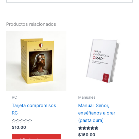
Productos relacionados
RC
Manuales
Tarjeta compromisos
Manual: Señor,
RC
enséñanos a orar
(pasta dura)
Valorado
$
10.00
en
0
Valorado en
$
160.00
de
5.00