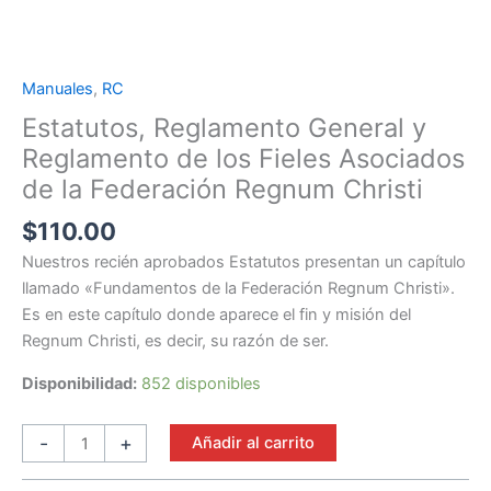
Manuales
,
RC
Estatutos,
Reglamento
Estatutos, Reglamento General y
General
Reglamento de los Fieles Asociados
y
de la Federación Regnum Christi
Reglamento
de
$
110.00
los
Nuestros recién aprobados Estatutos presentan un capítulo
Fieles
llamado «Fundamentos de la Federación Regnum Christi».
Asociados
Es en este capítulo donde aparece el fin y misión del
de
Regnum Christi, es decir, su razón de ser.
la
Federación
Disponibilidad:
852 disponibles
Regnum
Christi
-
+
Añadir al carrito
cantidad