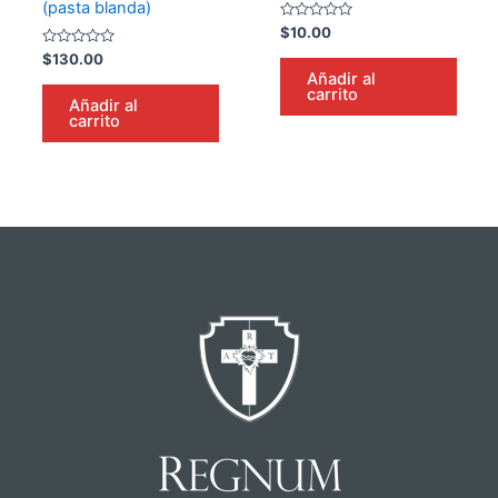
(pasta blanda)
Valorado
$
10.00
en
Valorado
0
$
130.00
en
de
Añadir al
0
5
carrito
de
Añadir al
5
carrito