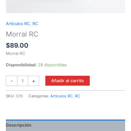
Artículos RC
,
RC
Morral
RC
Morral RC
cantidad
$
89.00
Morral RC
Disponibilidad:
28 disponibles
-
+
Añadir al carrito
SKU:
026
Categorías:
Artículos RC
,
RC
Descripción