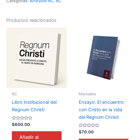
Categorías:
Artículos RC
,
RC
Productos relacionados
RC
Manuales
Libro institucional del
Ensayo: El encuentro
Regnum Christi
con Cristo en la vida
del Regnum Christi
Valorado
$
600.00
en
0
Valorado
$
70.00
de
en
Añadir al
5
0