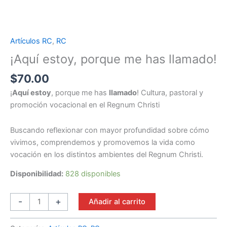
Artículos RC
,
RC
¡Aquí
estoy,
¡Aquí estoy, porque me has llamado!
porque
$
70.00
me
has
¡
Aquí estoy
, porque me has
llamado
! Cultura, pastoral y
llamado!
promoción vocacional en el Regnum Christi
cantidad
Buscando reflexionar con mayor profundidad sobre cómo
vivimos, comprendemos y promovemos la vida como
vocación en los distintos ambientes del Regnum Christi.
Disponibilidad:
828 disponibles
-
+
Añadir al carrito