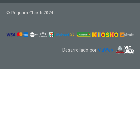
© Regnum Christi 2024
Desarrollado por
ViaWeb