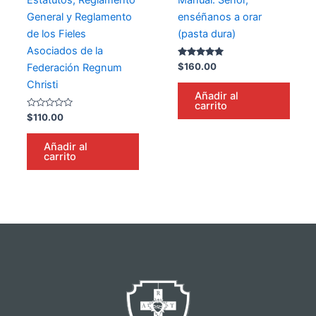
General y Reglamento
enséñanos a orar
de los Fieles
(pasta dura)
Asociados de la
Valorado en
$
160.00
Federación Regnum
5.00
de 5
Christi
Añadir al
carrito
Valorado
$
110.00
en
0
de
Añadir al
5
carrito